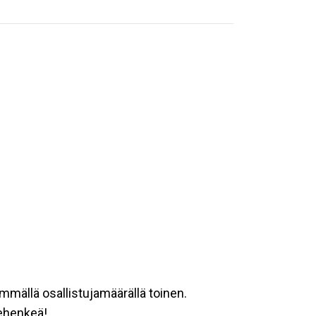
emmällä osallistujamäärällä toinen.
uehenkeä!