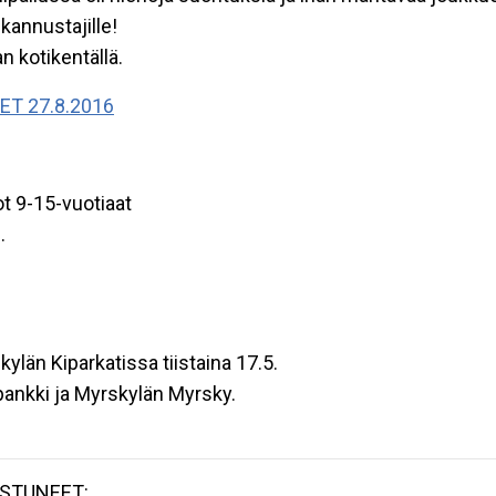
 kannustajille!
n kotikentällä.
T 27.8.2016
t 9-15-vuotiaat
.
län Kiparkatissa tiistaina 17.5.
ankki ja Myrskylän Myrsky.
OSTUNEET: