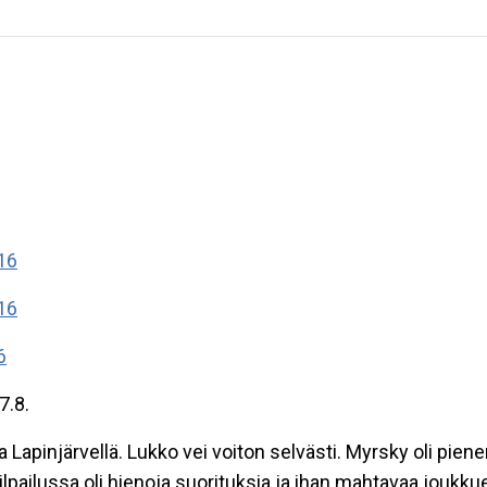
16
16
6
.8.
 Lapinjärvellä. Lukko vei voiton selvästi. Myrsky oli pien
ilpailussa oli hienoja suorituksia ja ihan mahtavaa joukk