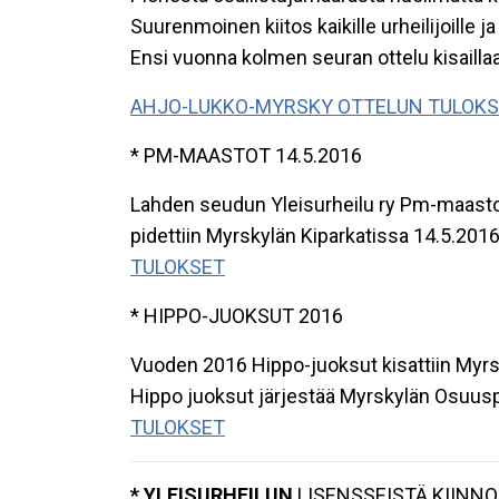
Suurenmoinen kiitos kaikille urheilijoille ja
Ensi vuonna kolmen seuran ottelu kisaillaa
AHJO-LUKKO-MYRSKY OTTELUN TULOKSE
* PM-MAASTOT 14.5.2016
Lahden seudun Yleisurheilu ry Pm-maasto
pidettiin Myrskylän Kiparkatissa 14.5.2016
TULOKSET
* HIPPO-JUOKSUT 2016
Vuoden 2016 Hippo-juoksut kisattiin Myrsky
Hippo juoksut järjestää Myrskylän Osuusp
TULOKSET
* YLEISURHEILUN
LISENSSEISTÄ KIINN