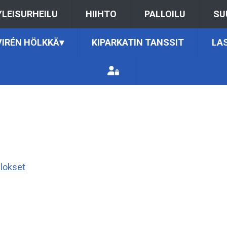
YLEISURHEILU
HIIHTO
PALLOILU
SU
VIRÉN HÖLKKÄ
▾
KIPARKATIN TANSSIT
LAS
lokset