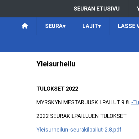
SEURAN ETUSIVU
SEURA
▾
LAJIT
▾
LASSE 
Yleisurheilu
TULOKSET 2022
MYRSKYN MESTARUUSKILPAILUT 9.8.
-Tu
2022 SEURAKILPAILUJEN TULOKSET
Yleisurheilun-seurakilpailut-2.8.pdf