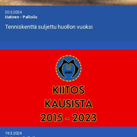
20.5.2024
Uutinen
-
Palloilu
Tenniskenttä suljettu huollon vuoksi
19.3.2024