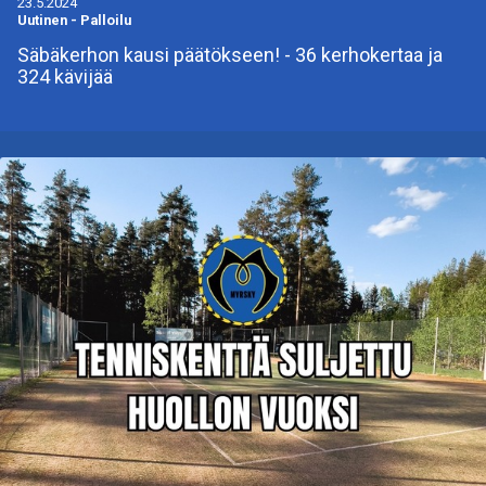
23.5.2024
Uutinen
-
Palloilu
Säbäkerhon kausi päätökseen! - 36 kerhokertaa ja
324 kävijää