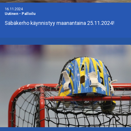
16.11.2024
Uutinen
-
Palloilu
Säbäkerho käynnistyy maanantaina 25.11.2024!