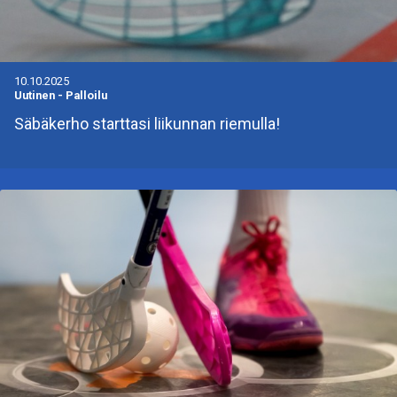
10.10.2025
Uutinen
-
Palloilu
Säbäkerho starttasi liikunnan riemulla!