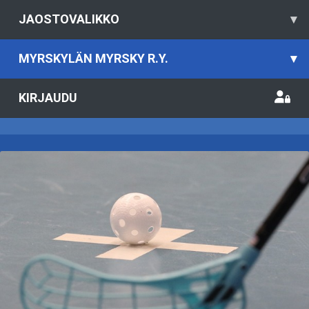
JAOSTOVALIKKO
▾
MYRSKYLÄN MYRSKY R.Y.
▾
KIRJAUDU