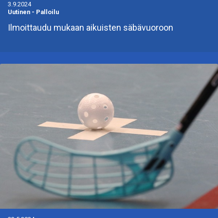
3.9.2024
Uutinen
-
Palloilu
Ilmoittaudu mukaan aikuisten säbävuoroon