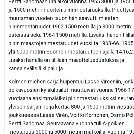
Pertti Sariomaan ura alkoi vuonna 1955 3000 ja 1956
ja 1500 metrin nuorten piirinmestaruuksilla. Pidettyä
muutaman vuoden tauon hän saavutti miesten
piirinmestaruudet 1962 1500 metrillä ja 3000 metrin
esteissä sekä 1964 1500 metrillä. Lisäksi hänen tilill
piirin maastojen mestaruudet vuosilta 1963-66. 1965
ylti 5000 metrin Suomen mestaruuteen ajalla 14.16,2.
Lisäksi hänellä on tilillään maaotteluedustuksia ja
kansainvälisiä kilpailuja.
Kolmen miehen sarja huipentuu Lasse Vireeniin, jonk
poikavuosien kyläkilpailut muuttuivat vuonna 1966 17
vuotiaana ensimmäisiksi piirinmestaruuksiksi seuran
yleisen sarjan neljä kertaa 800 ja 1500 metrin viestis
joukkueessa Lasse Virén, Voitto Korhonen, Osmo Pöl
Pertti Sariomaa. Seuraavana vuonna tuli A-poikien
mestaruus 3000 ja 5000 metrin matkoilla. vuonna 19