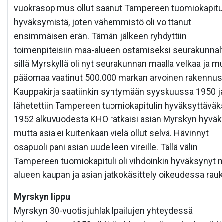
vuokrasopimus ollut saanut Tampereen tuomiokapitu
hyväksymistä, joten vähemmistö oli voittanut
ensimmäisen erän. Tämän jälkeen ryhdyttiin
toimenpiteisiin maa-alueen ostamiseksi seurakunnalt
sillä Myrskyllä oli nyt seurakunnan maalla velkaa ja m
pääomaa vaatinut 500.000 markan arvoinen rakennus
Kauppakirja saatiinkin syntymään syyskuussa 1950 j
lähetettiin Tampereen tuomiokapitulin hyväksyttäväks
1952 alkuvuodesta KHO ratkaisi asian Myrskyn hyväks
mutta asia ei kuitenkaan vielä ollut selvä. Hävinnyt
osapuoli pani asian uudelleen vireille. Tällä välin
Tampereen tuomiokapituli oli vihdoinkin hyväksynyt 
alueen kaupan ja asian jatkokäsittely oikeudessa rauk
Myrskyn lippu
Myrskyn 30-vuotisjuhlakilpailujen yhteydessä