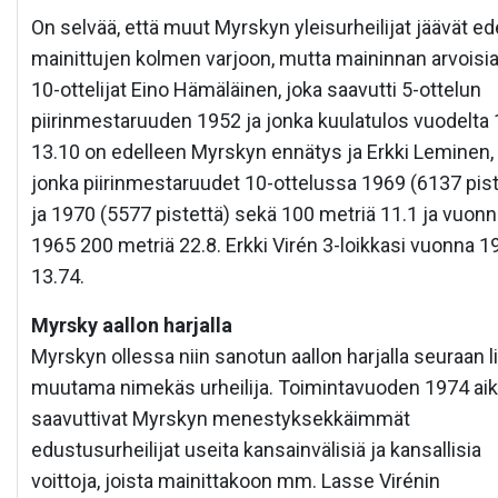
On selvää, että muut Myrskyn yleisurheilijat jäävät ed
mainittujen kolmen varjoon, mutta maininnan arvoisia
10-ottelijat Eino Hämäläinen, joka saavutti 5-ottelun
piirinmestaruuden 1952 ja jonka kuulatulos vuodelta
13.10 on edelleen Myrskyn ennätys ja Erkki Leminen,
jonka piirinmestaruudet 10-ottelussa 1969 (6137 pist
ja 1970 (5577 pistettä) sekä 100 metriä 11.1 ja vuon
1965 200 metriä 22.8. Erkki Virén 3-loikkasi vuonna 1
13.74.
Myrsky aallon harjalla
Myrskyn ollessa niin sanotun aallon harjalla seuraan lii
muutama nimekäs urheilija. Toimintavuoden 1974 ai
saavuttivat Myrskyn menestyksekkäimmät
edustusurheilijat useita kansainvälisiä ja kansallisia
voittoja, joista mainittakoon mm. Lasse Virénin