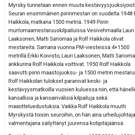
Myrsky tunnetaan ennen muuta kestävyysjuoksijoist
Seuran ensimmäinen piirinmestari on vuodelta 1948 
Haikkola, matkana 1500 metriä. 1949 Piirin
murtomaamestaruuskilpailuissa Vesivehmaalla Lauri
Laaksonen, Matti Sariomaa ja Rolf Haikkola olivat
mestareita. Samana vuonna PM-viesteissä 4×1500
metrillä Erkki Koivisto, Lauri Laaksonen, Matti Sariom
ankkurina Rolf Haikkola voittivat. 1950 Rolf Haikkola
saavutti piirin maastojuoksu- ja 1500 metrin mestar
Rolf Haikkolan tulokset paranivat keski- ja
kestävyysmatkoilla vuosien kuluessa niin, että hänelle
kansallisia ja kansainvälisiä kilpailuja sekä
maaotteluedustuksia. Vaikka Rolf Haikkola muutti
Myrskystä toisiin seuroihin, on hän aina urheilujohtaja
valmentajana säilyttänyt juurensa kotipitäjäänsä.