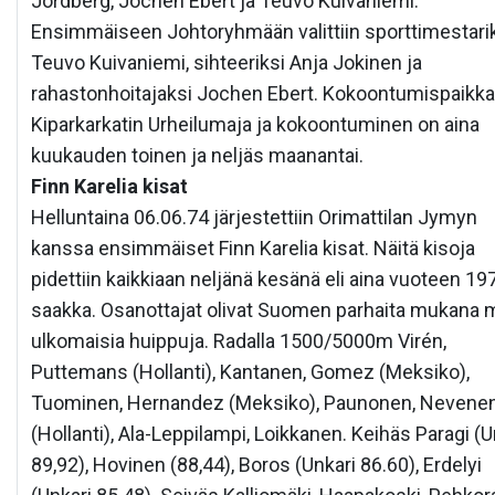
Jordberg, Jochen Ebert ja Teuvo Kuivaniemi.
Ensimmäiseen Johtoryhmään valittiin sporttimestari
Teuvo Kuivaniemi, sihteeriksi Anja Jokinen ja
rahastonhoitajaksi Jochen Ebert. Kokoontumispaikk
Kiparkarkatin Urheilumaja ja kokoontuminen on aina
kuukauden toinen ja neljäs maanantai.
Finn Karelia kisat
Helluntaina 06.06.74 järjestettiin Orimattilan Jymyn
kanssa ensimmäiset Finn Karelia kisat. Näitä kisoja
pidettiin kaikkiaan neljänä kesänä eli aina vuoteen 19
saakka. Osanottajat olivat Suomen parhaita mukana
ulkomaisia huippuja. Radalla 1500/5000m Virén,
Puttemans (Hollanti), Kantanen, Gomez (Meksiko),
Tuominen, Hernandez (Meksiko), Paunonen, Nevene
(Hollanti), Ala-Leppilampi, Loikkanen. Keihäs Paragi (U
89,92), Hovinen (88,44), Boros (Unkari 86.60), Erdelyi