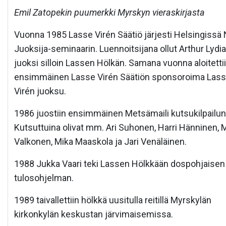
Emil Zatopekin puumerkki Myrskyn vieraskirjasta
Vuonna 1985 Lasse Virén Säätiö järjesti Helsingissä 
Juoksija-seminaarin. Luennoitsijana ollut Arthur Lydi
juoksi silloin Lassen Hölkän. Samana vuonna aloitetti
ensimmäinen Lasse Virén Säätiön sponsoroima Las
Virén juoksu.
1986 juostiin ensimmäinen Metsämaili kutsukilpailun
Kutsuttuina olivat mm. Ari Suhonen, Harri Hänninen, M
Valkonen, Mika Maaskola ja Jari Venäläinen.
1988 Jukka Vaari teki Lassen Hölkkään dospohjaisen
tulosohjelman.
1989 taivallettiin hölkkä uusitulla reitillä Myrskylän
kirkonkylän keskustan järvimaisemissa.