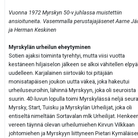
Vuonna 1972 Myrskyn 50-v juhlassa muistettiin
ansioituneita. Vasemmalla perustajajäsenet Aarne Jä
ja Herman Keskinen
Myrskylän urheilun eheytyminen
Sotien ajaksi toiminta tyrehtyi, mutta viisi vuotta
kestäneen hiljaiselon jälkeen se alkoi vähitellen elpyä
uudelleen. Karjalainen siirtoväki toi pitäjään
monisatapäisen joukon uutta väkeä, joka hakeutui
urheiluseuroihin, lähinnä Myrskyyn, joka oli seuroista
suurin. 40-luvun lopulla toimi Myrskylässä neljä seur
Myrsky, Start, Tuisku ja Myrskylän Urheilijat, joka oli
entiseltä nimeltään Sortavalan mlk Urheilijat. Henkeen
vereen täynnä olevan urheilumiehen Kirvun Vilkkaan
johtomiehen ja Myrskyyn liittyneen Pietari Kymäläise