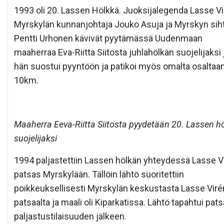
1993 oli 20. Lassen Hölkkä. Juoksijalegenda Lasse Vi
Myrskylän kunnanjohtaja Jouko Asuja ja Myrskyn sih
Pentti Urhonen kävivät pyytämässä Uudenmaan
maaherraa Eva-Riitta Siitosta juhlahölkän suojelijaksi 
hän suostui pyyntöön ja patikoi myös omalta osaltaa
10km.
Maaherra Eeva-Riitta Siitosta pyydetään 20. Lassen h
suojelijaksi
1994 paljastettiin Lassen hölkän yhteydessä Lasse V
patsas Myrskylään. Tällöin lähtö suoritettiin
poikkeuksellisesti Myrskylän keskustasta Lasse Viré
patsaalta ja maali oli Kiparkatissa. Lähtö tapahtui pat
paljastustilaisuuden jälkeen.