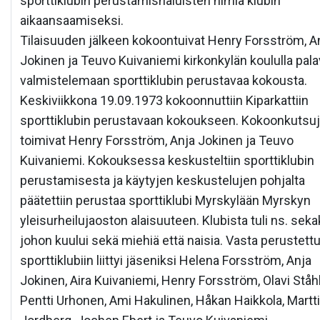
sporttiklubin perustamishaluisten nimiä klubin
aikaansaamiseksi.
Tilaisuuden jälkeen kokoontuivat Henry Forsström, A
Jokinen ja Teuvo Kuivaniemi kirkonkylän koululla pala
valmistelemaan sporttiklubin perustavaa kokousta.
Keskiviikkona 19.09.1973 kokoonnuttiin Kiparkattiin
sporttiklubin perustavaan kokoukseen. Kokoonkutsuj
toimivat Henry Forsström, Anja Jokinen ja Teuvo
Kuivaniemi. Kokouksessa keskusteltiin sporttiklubin
perustamisesta ja käytyjen keskustelujen pohjalta
päätettiin perustaa sporttiklubi Myrskylään Myrskyn
yleisurheilujaoston alaisuuteen. Klubista tuli ns. sekak
johon kuului sekä miehiä että naisia. Vasta perustett
sporttiklubiin liittyi jäseniksi Helena Forsström, Anja
Jokinen, Aira Kuivaniemi, Henry Forsström, Olavi Ståhl
Pentti Urhonen, Ami Hakulinen, Håkan Haikkola, Martti