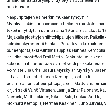
urheiluharrastusta ylläpiti Myrskylän Suomalainen
nuorisoseura.
Naapuripitäjien esimerkin mukaan ryhdyttiin
Myrskyläänkin puuhaamaan urheiluseuraa. Joten san
tekoihin ryhdyttiin sunnuntaina 19 pnä maaliskuuta 1
Majakalla pidettyjen hiihtokilpailujen jälkeen. Paikalla o
kolmisenkymmentä henkeä. Perustavan kokouksen
puheenjohtajaksi valittiin kauppias Hannes Kemppilä 
kirjuriksi mönttööri Emil Mättö. Keskustelun jälkeen
kokous päätti perustaa yksimielisesti paikkakunnalle
Voimistelu ja Urheiluseura Myrskylän Myrskyn. Jäsen
liittyi välittömästi Hannes Kemppilä, josta tuli
ensimmäinen puheenjohtaja ja Emil Mättö ensimmäi
kirjuri sekä Väinö Virtanen, Lauri ja Einar Palonaho, K
Niemelä, Matti Jokinen, Nikolai Salo, Luukas Anttila,
Rickhard Kemppilä, Herman Keskinen, Juho Järvelä, V