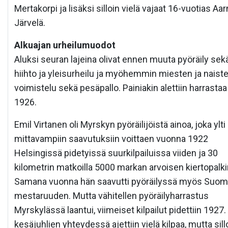
Mertakorpi ja lisäksi silloin vielä vajaat 16-vuotias Aa
Järvelä.
Alkuajan urheilumuodot
Aluksi seuran lajeina olivat ennen muuta pyöräily sek
hiihto ja yleisurheilu ja myöhemmin miesten ja naist
voimistelu sekä pesäpallo. Painiakin alettiin harrastaa
1926.
Emil Virtanen oli Myrskyn pyöräilijöistä ainoa, joka ylti
mittavampiin saavutuksiin voittaen vuonna 1922
Helsingissä pidetyissä suurkilpailuissa viiden ja 30
kilometrin matkoilla 5000 markan arvoisen kiertopalk
Samana vuonna hän saavutti pyöräilyssä myös Suo
mestaruuden. Mutta vähitellen pyöräilyharrastus
Myrskylässä laantui, viimeiset kilpailut pidettiin 1927.
kesäjuhlien yhteydessä ajettiin vielä kilpaa, mutta sill