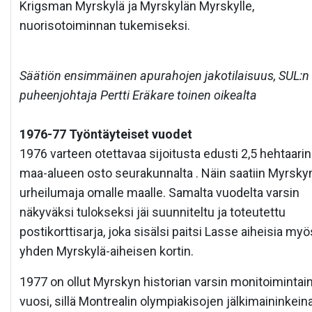
Krigsman Myrskylä ja Myrskylän Myrskylle,
nuorisotoiminnan tukemiseksi.
Säätiön ensimmäinen apurahojen jakotilaisuus, SUL:n
puheenjohtaja Pertti Eräkare toinen oikealta
1976-77 Työntäyteiset vuodet
1976 varteen otettavaa sijoitusta edusti 2,5 hehtaarin
maa-alueen osto seurakunnalta . Näin saatiin Myrsky
urheilumaja omalle maalle. Samalta vuodelta varsin
näkyväksi tulokseksi jäi suunniteltu ja toteutettu
postikorttisarja, joka sisälsi paitsi Lasse aiheisia myö
yhden Myrskylä-aiheisen kortin.
1977 on ollut Myrskyn historian varsin monitoimintai
vuosi, sillä Montrealin olympiakisojen jälkimaininkein