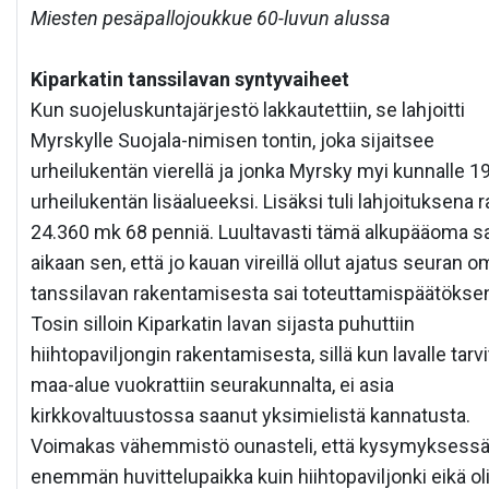
Miesten pesäpallojoukkue 60-luvun alussa
Kiparkatin tanssilavan syntyvaiheet
Kun suojeluskuntajärjestö lakkautettiin, se lahjoitti
Myrskylle Suojala-nimisen tontin, joka sijaitsee
urheilukentän vierellä ja jonka Myrsky myi kunnalle 1
urheilukentän lisäalueeksi. Lisäksi tuli lahjoituksena 
24.360 mk 68 penniä. Luultavasti tämä alkupääoma sa
aikaan sen, että jo kauan vireillä ollut ajatus seuran 
tanssilavan rakentamisesta sai toteuttamispäätökse
Tosin silloin Kiparkatin lavan sijasta puhuttiin
hiihtopaviljongin rakentamisesta, sillä kun lavalle tarv
maa-alue vuokrattiin seurakunnalta, ei asia
kirkkovaltuustossa saanut yksimielistä kannatusta.
Voimakas vähemmistö ounasteli, että kysymyksessä
enemmän huvittelupaikka kuin hiihtopaviljonki eikä oli