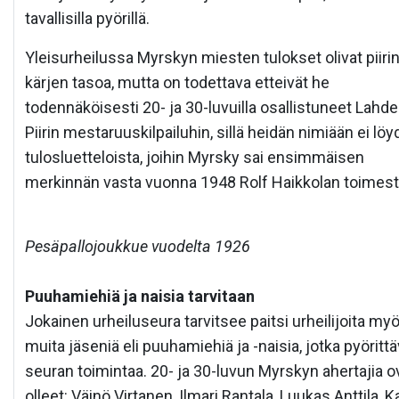
tavallisilla pyörillä.
Yleisurheilussa Myrskyn miesten tulokset olivat piiri
kärjen tasoa, mutta on todettava etteivät he
todennäköisesti 20- ja 30-luvuilla osallistuneet Lahd
Piirin mestaruuskilpailuhin, sillä heidän nimiään ei löy
tulosluetteloista, joihin Myrsky sai ensimmäisen
merkinnän vasta vuonna 1948 Rolf Haikkolan toimest
Pesäpallojoukkue vuodelta 1926
Puuhamiehiä ja naisia tarvitaan
Jokainen urheiluseura tarvitsee paitsi urheilijoita my
muita jäseniä eli puuhamiehiä ja -naisia, jotka pyörittä
seuran toimintaa. 20- ja 30-luvun Myrskyn ahertajia o
olleet: Väinö Virtanen, Ilmari Rantala, Luukas Anttila, Ka