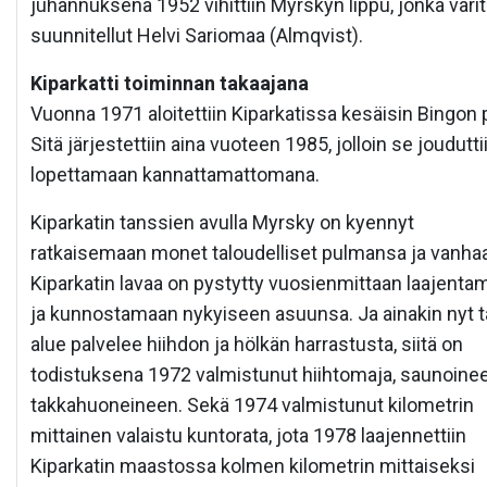
juhannuksena 1952 vihittiin Myrskyn lippu, jonka värit
suunnitellut Helvi Sariomaa (Almqvist).
Kiparkatti toiminnan takaajana
Vuonna 1971 aloitettiin Kiparkatissa kesäisin Bingon p
Sitä järjestettiin aina vuoteen 1985, jolloin se joudutti
lopettamaan kannattamattomana.
Kiparkatin tanssien avulla Myrsky on kyennyt
ratkaisemaan monet taloudelliset pulmansa ja vanha
Kiparkatin lavaa on pystytty vuosienmittaan laajenta
ja kunnostamaan nykyiseen asuunsa. Ja ainakin nyt 
alue palvelee hiihdon ja hölkän harrastusta, siitä on
todistuksena 1972 valmistunut hiihtomaja, saunoinee
takkahuoneineen. Sekä 1974 valmistunut kilometrin
mittainen valaistu kuntorata, jota 1978 laajennettiin
Kiparkatin maastossa kolmen kilometrin mittaiseksi