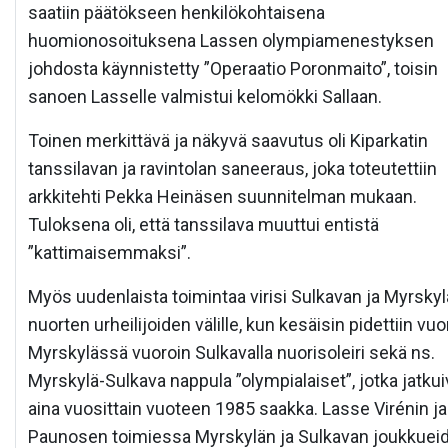
saatiin päätökseen henkilökohtaisena
huomionosoituksena Lassen olympiamenestyksen
johdosta käynnistetty ”Operaatio Poronmaito”, toisin
sanoen Lasselle valmistui kelomökki Sallaan.
Toinen merkittävä ja näkyvä saavutus oli Kiparkatin
tanssilavan ja ravintolan saneeraus, joka toteutettiin
arkkitehti Pekka Heinäsen suunnitelman mukaan.
Tuloksena oli, että tanssilava muuttui entistä
”kattimaisemmaksi”.
Myös uudenlaista toimintaa virisi Sulkavan ja Myrsky
nuorten urheilijoiden välille, kun kesäisin pidettiin vuo
Myrskylässä vuoroin Sulkavalla nuorisoleiri sekä ns.
Myrskylä-Sulkava nappula ”olympialaiset”, jotka jatkui
aina vuosittain vuoteen 1985 saakka. Lasse Virénin ja
Paunosen toimiessa Myrskylän ja Sulkavan joukkuei