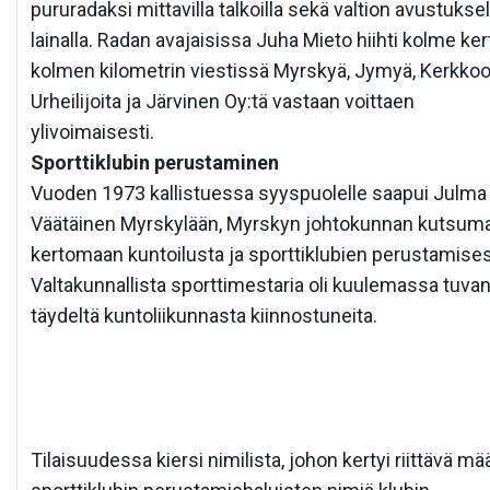
pururadaksi mittavilla talkoilla sekä valtion avustuksel
lainalla. Radan avajaisissa Juha Mieto hiihti kolme ker
kolmen kilometrin viestissä Myrskyä, Jymyä, Kerkko
Urheilijoita ja Järvinen Oy:tä vastaan voittaen
ylivoimaisesti.
Sporttiklubin perustaminen
Vuoden 1973 kallistuessa syyspuolelle saapui Julma
Väätäinen Myrskylään, Myrskyn johtokunnan kutsum
kertomaan kuntoilusta ja sporttiklubien perustamises
Valtakunnallista sporttimestaria oli kuulemassa tuva
täydeltä kuntoliikunnasta kiinnostuneita.
Tilaisuudessa kiersi nimilista, johon kertyi riittävä mä