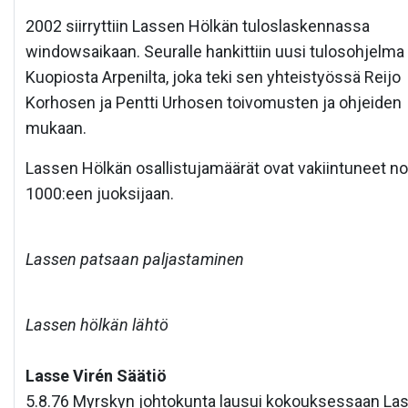
2002 siirryttiin Lassen Hölkän tuloslaskennassa
windowsaikaan. Seuralle hankittiin uusi tulosohjelma
Kuopiosta Arpenilta, joka teki sen yhteistyössä Reijo
Korhosen ja Pentti Urhosen toivomusten ja ohjeiden
mukaan.
Lassen Hölkän osallistujamäärät ovat vakiintuneet no
1000:een juoksijaan.
Lassen patsaan paljastaminen
Lassen hölkän lähtö
Lasse Virén Säätiö
5.8.76 Myrskyn johtokunta lausui kokouksessaan La