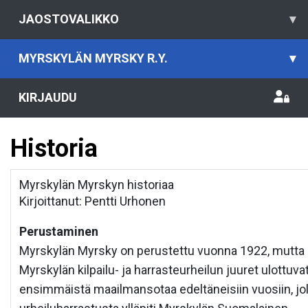
JAOSTOVALIKKO
▾
MYRSKYLÄN MYRSKY R.Y.
▾
KIRJAUDU
Historia
Myrskylän Myrskyn historiaa
Kirjoittanut: Pentti Urhonen
Perustaminen
Myrskylän Myrsky on perustettu vuonna 1922, mutta
Myrskylän kilpailu- ja harrasteurheilun juuret ulottuvat
ensimmäistä maailmansotaa edeltäneisiin vuosiin, jol