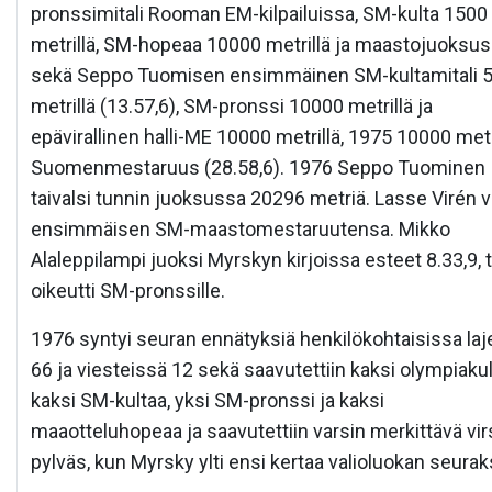
pronssimitali Rooman EM-kilpailuissa, SM-kulta 1500
metrillä, SM-hopeaa 10000 metrillä ja maastojuoksu
sekä Seppo Tuomisen ensimmäinen SM-kultamitali 
metrillä (13.57,6), SM-pronssi 10000 metrillä ja
epävirallinen halli-ME 10000 metrillä, 1975 10000 met
Suomenmestaruus (28.58,6). 1976 Seppo Tuominen
taivalsi tunnin juoksussa 20296 metriä. Lasse Virén vo
ensimmäisen SM-maastomestaruutensa. Mikko
Alaleppilampi juoksi Myrskyn kirjoissa esteet 8.33,9, 
oikeutti SM-pronssille.
1976 syntyi seuran ennätyksiä henkilökohtaisissa laj
66 ja viesteissä 12 sekä saavutettiin kaksi olympiakul
kaksi SM-kultaa, yksi SM-pronssi ja kaksi
maaotteluhopeaa ja saavutettiin varsin merkittävä vir
pylväs, kun Myrsky ylti ensi kertaa valioluokan seuraks