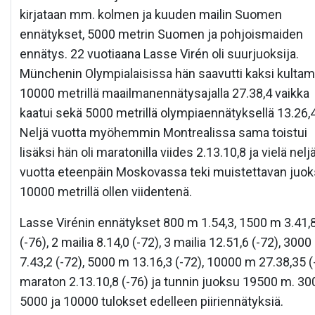
kirjataan mm. kolmen ja kuuden mailin Suomen
ennätykset, 5000 metrin Suomen ja pohjoismaiden
ennätys. 22 vuotiaana Lasse Virén oli suurjuoksija.
Münchenin Olympialaisissa hän saavutti kaksi kultami
10000 metrillä maailmanennätysajalla 27.38,4 vaikka
kaatui sekä 5000 metrillä olympiaennätyksellä 13.26,4
Neljä vuotta myöhemmin Montrealissa sama toistui
lisäksi hän oli maratonilla viides 2.13.10,8 ja vielä nelj
vuotta eteenpäin Moskovassa teki muistettavan juo
10000 metrillä ollen viidentenä.
Lasse Virénin ennätykset 800 m 1.54,3, 1500 m 3.41,
(-76), 2 mailia 8.14,0 (-72), 3 mailia 12.51,6 (-72), 300
7.43,2 (-72), 5000 m 13.16,3 (-72), 10000 m 27.38,35 (
maraton 2.13.10,8 (-76) ja tunnin juoksu 19500 m. 30
5000 ja 10000 tulokset edelleen piiriennätyksiä.