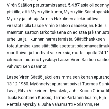
Virén Säätiön perustamissanat. 5.4.87 asia oli edennyt
pitkälle, että Myrskylän kunta, Myrskylän Säästöpankk
Myrsky ja johtaja Armas Hakulinen allekirjoittivat
virastotalolla Lasse Virén Säätiön säädekirjan. Edellä
mainitun säätiön tarkoituksena on edistää ja kannust
urheilua ja liikunnan harrastamista. Säätiöhankkeen
toteutumisaikana säätiöille asetetut pääomavaatimu
muuttuivat ja tuottivat vaikeuksia, mutta lopulta 24.1
oikeusministeriö hyväksyi Lasse Virén Säätiön säätiök
vahvisti sen säännöt.
Lasse Virén Säätiö jakoi ensimmäisen kerran apuraho
13.12.1980. Myönnetyt apurahat saivat Tuomas Saini
Lavia, Ritva Valkeinen Jyväskylä, Juha Kuosa Orimattil
Tuula Konttinen Kuopio, Tarmo Partanen Iisalmi, Eija
Penttilä Myrskylä, Juha Vähämartti Porlammi, Heli