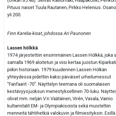
(Unkari 85.48). Seiväs Kalliomäki, Haapakoski, Pehkor
Pituus naiset Tuula Rautanen, Pirkko Helenius. Osanot
yli 200.
Finn Karelia-kisat, johdossa Ari Paunonen
Lassen hölkkä
1974 järjestettiin ensimmäinen Lassen Hölkkä, joka si
samalla 1969 aloitetun ja viisi kertaa juostun Kiparkat
piikin historiaan. 1979 kuudennen Lassen Hölkän
yhteydessä pidettiin kaksi päiväiset urheilumessut
”Fanfaarit -70”. Näyttelyn teemana oli suomalaisen
kestävyysjuoksun menestyksellinen 70-luku. Näytteil
olivat mm. neljän V:n Väätäinen, Virén, Vasala, Vainio
kultamitalit EM- ja Olympiakisoista sekä muisteltiin
menneitä tähtihetkiä valokuvin ja filmiesityksin. Esillä 