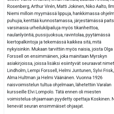
Rosenberg, Arthur Virén, Matti Jokinen, Niko Aalto, Ilm
Niemi milloin myymässä lippuja, hankkimassa ohjelm
puhujia, kenttää kunnostamassa, järjestämässä paits
varsinaisia urheilukilpailuja myös tikanheittoa,
naulanlyöntiä, pussijuoksua, ravintolaa, pyytämässä
kiertopalkintoja ja tekemässä kaikkea sitä, mitä
nykyisinkin. Mukaan tarvittiin myös naisia, joista Olga
Forssell on ensimmäinen, joka mainitaan Myrskyn
asiakirjoissa, joissa lisäksi esiintyvät seuraavat nimet
Lindholm, Lempi Forssell, Helmi Juntunen, Sylvi Frisk,
Alma Hultman ja Helmi Väänänen. Vuonna 1926
naisvoimistelun tultua ohjelmaan, lähetettiin Varalan
kursseille Elvi Lompolo. Tätä ennen oli miesten
voimistelua ohjaamaan pyydetty opettaja Koskinen.
lienevät seuran ensimmäiset ohjaajat.