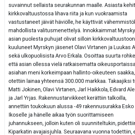
suvainnut sellaista seurakunnan maalle. Asiasta kehit
kirkkovaltuustossa lihava riita ja kun vuokraamista
vastustaneet jäivät häviölle, he käyttivät vähemmistöl
mahdollista valitusmenettelyä. Innokkaimmat Myrsk
asian puolesta puhujat olivat silloin kirkkovaltuustoon
kuuluneet Myrskyn jäsenet Olavi Virtanen ja Luukas A
sekä ulkopuolisista Arvo Erkala. Osoittaa suurta rohke
että asian ollessa vielä ratkaisematta oikeusportaissa
asiahan meni korkeimpaan hallinto-oikeuteen saakka,
otettiin lainaa yhteensä 300.000 markkaa. Takaajiksi t
Matti Jokinen, Olavi Virtanen, Jarl Haikkola, Edvard Al
ja Jarl Yrjas. Rakennustarvikkeet kerättiin talkoilla,
annettiin toukokuun alussa -49 rakennusurakka Esko
Ikoselle ja hänelle aikaa työn suorittamiseen
juhannukseen, jolloin kuten oli suunniteltukin, pidettii
Kiparkatin avajaisjuhla. Seuraavana vuonna todettiin, e