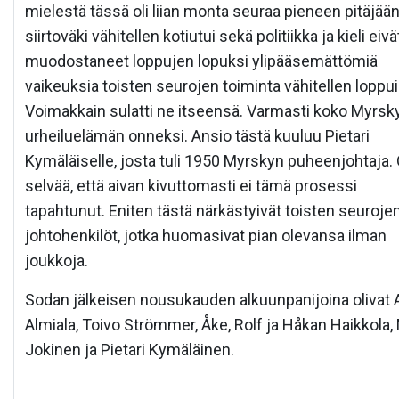
mielestä tässä oli liian monta seuraa pieneen pitäjää
siirtoväki vähitellen kotiutui sekä politiikka ja kieli eivä
muodostaneet loppujen lopuksi ylipääsemättömiä
vaikeuksia toisten seurojen toiminta vähitellen loppui
Voimakkain sulatti ne itseensä. Varmasti koko Myrsk
urheiluelämän onneksi. Ansio tästä kuuluu Pietari
Kymäläiselle, josta tuli 1950 Myrskyn puheenjohtaja. 
selvää, että aivan kivuttomasti ei tämä prosessi
tapahtunut. Eniten tästä närkästyivät toisten seuroje
johtohenkilöt, jotka huomasivat pian olevansa ilman
joukkoja.
Sodan jälkeisen nousukauden alkuunpanijoina olivat 
Almiala, Toivo Strömmer, Åke, Rolf ja Håkan Haikkola, 
Jokinen ja Pietari Kymäläinen.