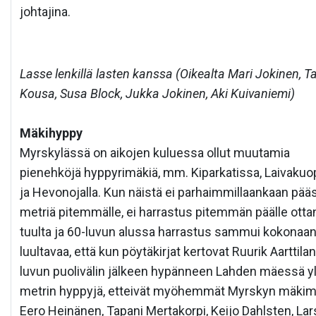
johtajina.
Lasse lenkillä lasten kanssa (Oikealta Mari Jokinen, Ta
Kousa, Susa Block, Jukka Jokinen, Aki Kuivaniemi)
Mäkihyppy
Myrskylässä on aikojen kuluessa ollut muutamia
pienehköjä hyppyrimäkiä, mm. Kiparkatissa, Laivakuop
ja Hevonojalla. Kun näistä ei parhaimmillaankaan pää
metriä pitemmälle, ei harrastus pitemmän päälle otta
tuulta ja 60-luvun alussa harrastus sammui kokonaan
luultavaa, että kun pöytäkirjat kertovat Ruurik Aarttila
luvun puolivälin jälkeen hypänneen Lahden mäessä yl
metrin hyppyjä, etteivät myöhemmät Myrskyn mäkim
Eero Heinänen, Tapani Mertakorpi, Keijo Dahlsten, Lar