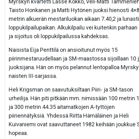
Myrskyn kvartetti Lasse Kokko, Veli-Matti Tammenleh
Taisto Honkanen ja Matti Hytönen juoksi hienosti 4×
metrin alkuerän mestariluokan aikaan 7.40,2 ja lunasti
loppukilpailupaikan. Alkukilpailu vei kuitenkin parhaan
ja sijoitus oli loppukilpailussa kahdeksas.
Naisista Eija Penttilä on ansioitunut myös 15
piirinmestaruudellaan ja SM-maastossa sijoillaan 10 j
juoksijana. Hän on myös pelannut lentopalloa Myrsk
naisten III-sarjassa.
Heli Krigsman on saavutuksiltaan Piiri- ja SM-tason
urheilija. Hän piti pitkään mm. nimissään 100 metrin 
ja 300 metrin 44.35 aitamatkojen A-tyttöjen
piiriennätyksiä. Yhdessä Riitta Hämäläinen ja Heli
Kuivaniemi ovat saavuttaneet 1982 keihään joukkue 
hopeaa.