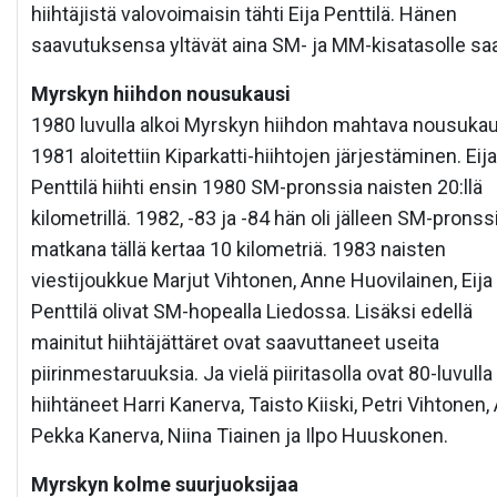
hiihtäjistä valovoimaisin tähti Eija Penttilä. Hänen
saavutuksensa yltävät aina SM- ja MM-kisatasolle sa
Myrskyn hiihdon nousukausi
1980 luvulla alkoi Myrskyn hiihdon mahtava nousukau
1981 aloitettiin Kiparkatti-hiihtojen järjestäminen. Eija
Penttilä hiihti ensin 1980 SM-pronssia naisten 20:llä
kilometrillä. 1982, -83 ja -84 hän oli jälleen SM-pronssi
matkana tällä kertaa 10 kilometriä. 1983 naisten
viestijoukkue Marjut Vihtonen, Anne Huovilainen, Eija
Penttilä olivat SM-hopealla Liedossa. Lisäksi edellä
mainitut hiihtäjättäret ovat saavuttaneet useita
piirinmestaruuksia. Ja vielä piiritasolla ovat 80-luvulla
hiihtäneet Harri Kanerva, Taisto Kiiski, Petri Vihtonen, 
Pekka Kanerva, Niina Tiainen ja Ilpo Huuskonen.
Myrskyn kolme suurjuoksijaa