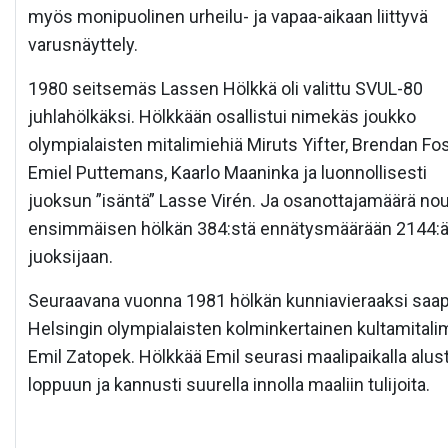
myös monipuolinen urheilu- ja vapaa-aikaan liittyvä
varusnäyttely.
1980 seitsemäs Lassen Hölkkä oli valittu SVUL-80
juhlahölkäksi. Hölkkään osallistui nimekäs joukko
olympialaisten mitalimiehiä Miruts Yifter, Brendan Fos
Emiel Puttemans, Kaarlo Maaninka ja luonnollisesti
juoksun ”isäntä” Lasse Virén. Ja osanottajamäärä nou
ensimmäisen hölkän 384:stä ennätysmäärään 2144:
juoksijaan.
Seuraavana vuonna 1981 hölkän kunniavieraaksi saap
Helsingin olympialaisten kolminkertainen kultamitali
Emil Zatopek. Hölkkää Emil seurasi maalipaikalla alus
loppuun ja kannusti suurella innolla maaliin tulijoita.