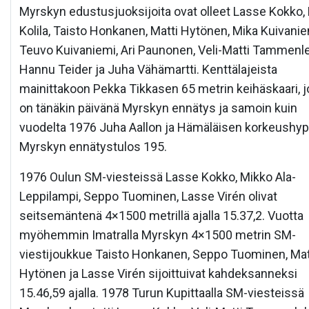
Myrskyn edustusjuoksijoita ovat olleet Lasse Kokko,
Kolila, Taisto Honkanen, Matti Hytönen, Mika Kuivanie
Teuvo Kuivaniemi, Ari Paunonen, Veli-Matti Tammenle
Hannu Teider ja Juha Vähämartti. Kenttälajeista
mainittakoon Pekka Tikkasen 65 metrin keihäskaari, j
on tänäkin päivänä Myrskyn ennätys ja samoin kuin
vuodelta 1976 Juha Aallon ja Hämäläisen korkeushy
Myrskyn ennätystulos 195.
1976 Oulun SM-viesteissä Lasse Kokko, Mikko Ala-
Leppilampi, Seppo Tuominen, Lasse Virén olivat
seitsemäntenä 4×1500 metrillä ajalla 15.37,2. Vuotta
myöhemmin Imatralla Myrskyn 4×1500 metrin SM-
viestijoukkue Taisto Honkanen, Seppo Tuominen, Mat
Hytönen ja Lasse Virén sijoittuivat kahdeksanneksi
15.46,59 ajalla. 1978 Turun Kupittaalla SM-viesteissä