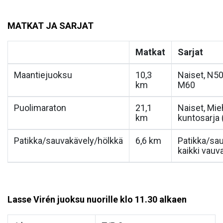
MATKAT JA SARJAT
Matkat
Sarjat
Maantiejuoksu
10,3
Naiset, N50
km
M60
Puolimaraton
21,1
Naiset, Mie
km
kuntosarja 
Patikka/sauvakävely/hölkkä
6,6 km
Patikka/sa
kaikki vauva
Lasse Virén juoksu nuorille klo 11.30 alkaen