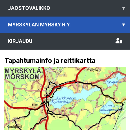
JAOSTOVALIKKO
▾
MYRSKYLÄN MYRSKY R.Y.
▾
KIRJAUDU
Tapahtumainfo ja reittikartta