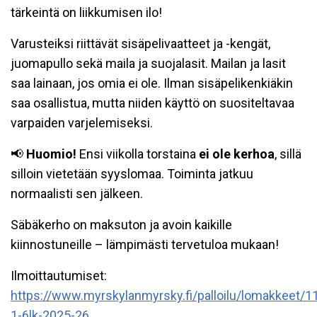
tärkeintä on liikkumisen ilo!
Varusteiksi riittävät sisäpelivaatteet ja -kengät,
juomapullo sekä maila ja suojalasit. Mailan ja lasit
saa lainaan, jos omia ei ole. Ilman sisäpelikenkiäkin
saa osallistua, mutta niiden käyttö on suositeltavaa
varpaiden varjelemiseksi.
📢
Huomio!
Ensi viikolla torstaina
ei ole kerhoa
, sillä
silloin vietetään syyslomaa. Toiminta jatkuu
normaalisti sen jälkeen.
Säbäkerho on maksuton ja avoin kaikille
kiinnostuneille – lämpimästi tervetuloa mukaan!
Ilmoittautumiset:
https://www.myrskylanmyrsky.fi/palloilu/lomakkeet/
1-6lk-2025-26