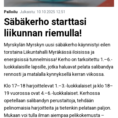
Palloilu
Julkaistu
:
10.10.2025
12.51
Säbäkerho starttasi
liikunnan riemulla!
Myrskylän Myrskyn uusi säbäkerho käynnistyi eilen
torstaina Liikuntahalli Myräkässä iloisissa ja
energisissä tunnelmissa! Kerho on tarkoitettu 1.–6.-
luokkalaisille lapsille, jotka haluavat pelata salibandya
rennosti ja matalalla kynnyksellä kerran viikossa.
Klo 17–18 harjoittelevat 1.–3.-luokkalaiset ja klo 18–
19 vuorossa ovat 4.–6.-luokkalaiset. Kerhossa
opetellaan salibandyn perustaitoja, tehdään
pelinomaisia harjoitteita ja tietenkin pelataan paljon.
Mukaan voi tulla ilman aiempaa pelikokemusta –