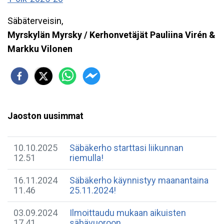
Säbäterveisin,
Myrskylän Myrsky / Kerhonvetäjät Pauliina Virén &
Markku Vilonen
Jaoston uusimmat
10.10.2025
Säbäkerho starttasi liikunnan
12.51
riemulla!
16.11.2024
Säbäkerho käynnistyy maanantaina
11.46
25.11.2024!
03.09.2024
Ilmoittaudu mukaan aikuisten
17.41
säbävuoroon