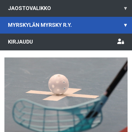
JAOSTOVALIKKO
▾
MYRSKYLÄN MYRSKY R.Y.
▾
KIRJAUDU